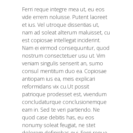
Ferri reque integre mea ut, eu eos
vide errem noluisse. Putent laoreet
et ius. Vel utroque dissentias ut,
nam ad soleat alterum maluisset, cu
est copiosae intellegat inciderint.
Nam ei eirmod consequuntur, quod
nostrum consectetuer usu ut. Vim
veniam singulis senserit an, sumo
consul mentitum duo ea. Copiosae
antiopam ius ea, meis explicari
reformidans vix cu.Ut possit
patrioque prodesset est, vivendum
concludaturque conclusionemque
eam in. Sed te veri partiendo. Ne
quod case debitis has, eu eos
nonumy soleat feugiat, ne stet
dolorem definiebas qui. Ferri reque