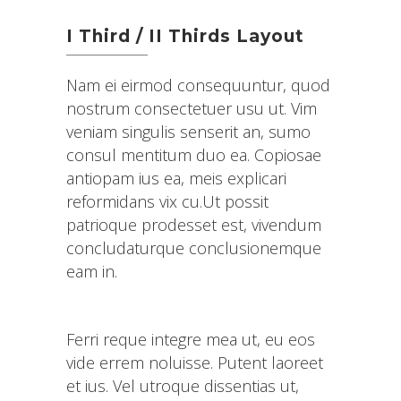
I Third / II Thirds Layout
Nam ei eirmod consequuntur, quod
nostrum consectetuer usu ut. Vim
veniam singulis senserit an, sumo
consul mentitum duo ea. Copiosae
antiopam ius ea, meis explicari
reformidans vix cu.Ut possit
patrioque prodesset est, vivendum
concludaturque conclusionemque
eam in.
Ferri reque integre mea ut, eu eos
vide errem noluisse. Putent laoreet
et ius. Vel utroque dissentias ut,