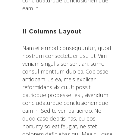
concludaturque conclusionemque
eam in.
II Columns Layout
Nam ei eirmod consequuntur, quod
nostrum consectetuer usu ut. Vim
veniam singulis senserit an, sumo
consul mentitum duo ea. Copiosae
antiopam ius ea, meis explicari
reformidans vix cu.Ut possit
patrioque prodesset est, vivendum
concludaturque conclusionemque
eam in. Sed te veri partiendo. Ne
quod case debitis has, eu eos
nonumy soleat feugiat, ne stet
dolorem definiebas qui. Mea cu case