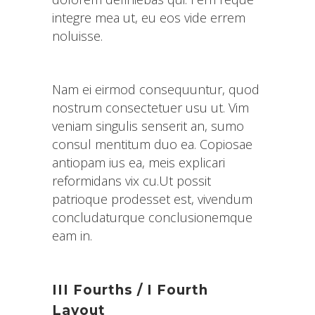
integre mea ut, eu eos vide errem
noluisse.
Nam ei eirmod consequuntur, quod
nostrum consectetuer usu ut. Vim
veniam singulis senserit an, sumo
consul mentitum duo ea. Copiosae
antiopam ius ea, meis explicari
reformidans vix cu.Ut possit
patrioque prodesset est, vivendum
concludaturque conclusionemque
eam in.
III Fourths / I Fourth
Layout