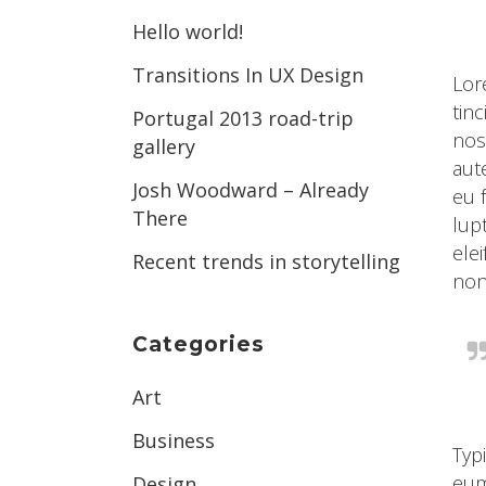
Hello world!
Transitions In UX Design
Lor
tin
Portugal 2013 road-trip
nos
gallery
aut
Josh Woodward – Already
eu 
There
lup
ele
Recent trends in storytelling
non 
Categories
Art
Business
Typ
eum
Design