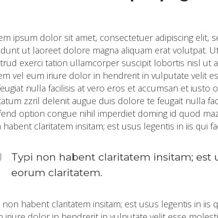
em ipsum dolor sit amet, consectetuer adipiscing eli
cidunt ut laoreet dolore magna aliquam erat volutpat. U
trud exerci tation ullamcorper suscipit lobortis nisl u
em vel eum iriure dolor in hendrerit in vulputate velit 
feugiat nulla facilisis at vero eros et accumsan et iusto 
tatum zzril delenit augue duis dolore te feugait nulla fa
ifend option congue nihil imperdiet doming id quod maz
habent claritatem insitam; est usus legentis in iis qui f
Typi non habent claritatem insitam; est us
eorum claritatem.
i non habent claritatem insitam; est usus legentis in iis 
 iriure dolor in hendrerit in vulputate velit esse molest