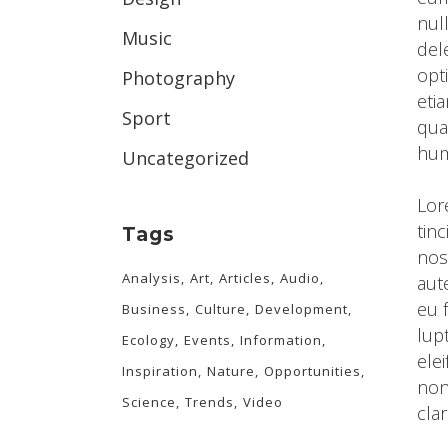
nul
Music
del
opt
Photography
eti
Sport
qua
hum
Uncategorized
Lor
tin
Tags
nos
Analysis
Art
Articles
Audio
aut
eu 
Business
Culture
Development
lup
Ecology
Events
Information
ele
Inspiration
Nature
Opportunities
non
Science
Trends
Video
cla