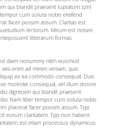
ssim qui blandit praesent luptatum zzril
er tempor cum soluta nobis eleifend
at facer possim assum. Claritas est
suetudium lectorum. Mirum est notare
nteposuerit litterarum formas
t, sed diam nonummy nibh euismod
t wisi enim ad minim veniam, quis
t aliquip ex ea commodo consequat. Duis
esse molestie consequat, vel illum dolore
odio dignissim qui blandit praesent
cilisi. Nam liber tempor cum soluta nobis
im placerat facer possim assum. Typi
facit eorum claritatem. Typi non habent
 claritatem est etiam processus dynamicus.