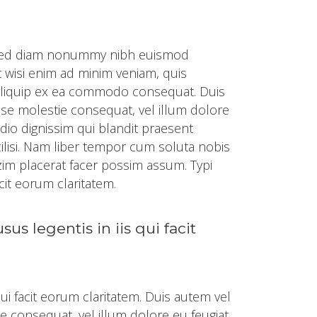
t, sed diam nonummy nibh euismod
t wisi enim ad minim veniam, quis
t aliquip ex ea commodo consequat. Duis
esse molestie consequat, vel illum dolore
odio dignissim qui blandit praesent
cilisi. Nam liber tempor cum soluta nobis
im placerat facer possim assum. Typi
acit eorum claritatem.
us legentis in iis qui facit
qui facit eorum claritatem. Duis autem vel
ie consequat, vel illum dolore eu feugiat