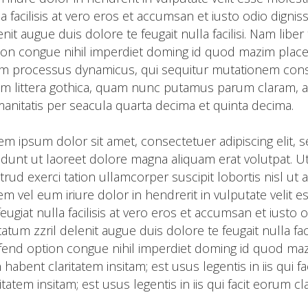
la facilisis at vero eros et accumsan et iusto odio digni
enit augue duis dolore te feugait nulla facilisi. Nam lib
ion congue nihil imperdiet doming id quod mazim placer
am processus dynamicus, qui sequitur mutationem con
m littera gothica, quam nunc putamus parum claram, a
anitatis per seacula quarta decima et quinta decima.
em ipsum dolor sit amet, consectetuer adipiscing eli
cidunt ut laoreet dolore magna aliquam erat volutpat. U
trud exerci tation ullamcorper suscipit lobortis nisl u
em vel eum iriure dolor in hendrerit in vulputate velit 
feugiat nulla facilisis at vero eros et accumsan et iusto 
tatum zzril delenit augue duis dolore te feugait nulla fa
ifend option congue nihil imperdiet doming id quod maz
 habent claritatem insitam; est usus legentis in iis qui 
ritatem insitam; est usus legentis in iis qui facit eorum